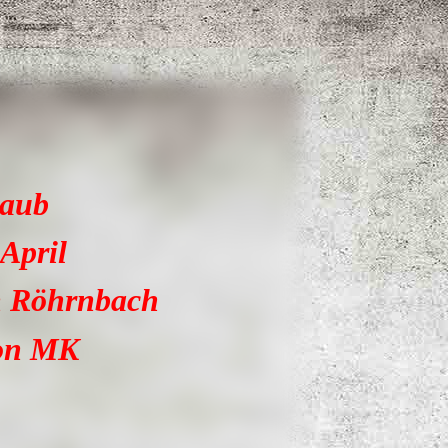
laub
 April
n Röhrnbach
von MK