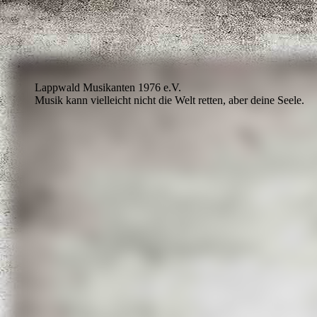
Lappwald Musikanten 1976 e.V.
Musik kann vielleicht nicht die Welt retten, aber deine Seele.