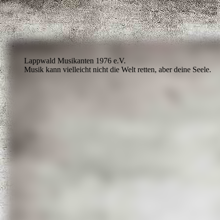
Lappwald Musikanten 1976 e.V.
Musik kann vielleicht nicht die Welt retten, aber deine Seele.