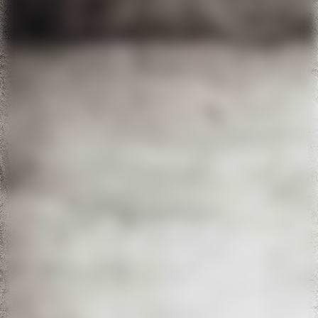
d3b4013b-7ca1-4e0e-be96-c15383827365_06C681A9-6514-
4532-834D-FA191DD013C1