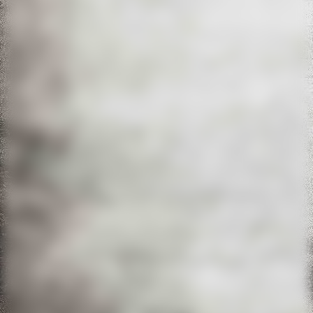
e89525d6-cf24-4d61-8de6-a837fe77d7ee