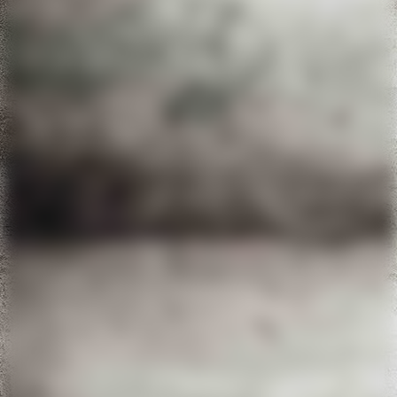
393faef1-c9c0-45c9-b998-6ec7cc256132