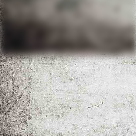
IMG_4790
IMG_3727
93b0703e-def7-4254-857f-cc62ea39fa36