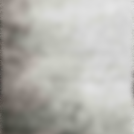
d9e8d6f8-c0f5-4293-876d-6bca93ee0e46