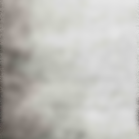
00ee708e-ecea-4ac8-81a0-5a18a0905e92