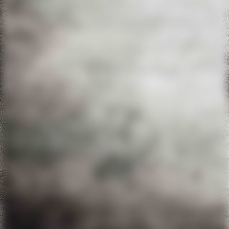
a0c0793b-b0c7-4b21-9145-444c3887d47e