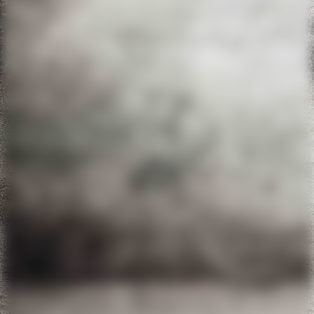
aa46014f-6d05-4a0e-9da2-7c784005bded