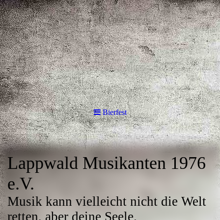
Bierfest
Lappwald Musikanten 1976
e.V.
Musik kann vielleicht nicht die Welt
retten, aber deine Seele.