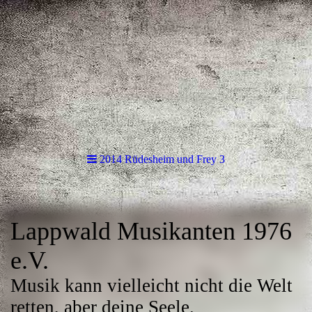
2014 Rüdesheim und Frey 3
Lappwald Musikanten 1976
e.V.
Musik kann vielleicht nicht die Welt
retten, aber deine Seele.