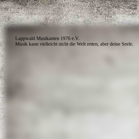
Lappwald Musikanten 1976 e.V.
Musik kann vielleicht nicht die Welt retten, aber deine Seele.